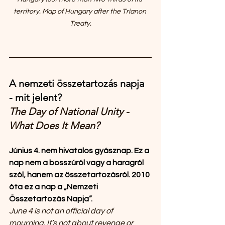
territory. Map of Hungary after the Trianon 
Treaty.
A nemzeti összetartozás napja 
- mit jelent?
The Day of National Unity - 
What Does It Mean?
Június 4. nem hivatalos gyásznap. Ez a 
nap nem a bosszúról vagy a haragról 
szól, hanem az összetartozásról. 2010 
óta ez a nap a „Nemzeti 
Összetartozás Napja”.
June 4 is not an official day of 
mourning. It’s not about revenge or 