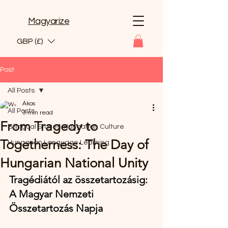
Magyarize
GBP (£)
Post
All Posts
Ákos
All Posts
3 min read
From Tragedy to
Bilingual Stories-Hungarian Culture
Togetherness: The Day of
Hungarian Language Learning
Hungarian National Unity
Tragédiától az összetartozásig: 
A Magyar Nemzeti 
Összetartozás Napja