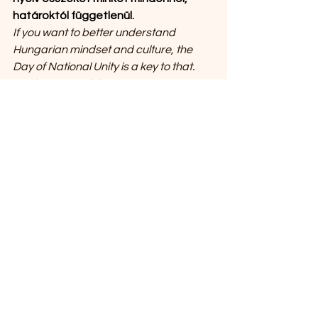
határoktól függetlenül.
If you want to better understand 
Hungarian mindset and culture, the 
Day of National Unity is a key to that. 
Our history and the Hungarian 
language connect us everywhere, 
regardless of borders.
If you'd like to explore Hungarian 
language more and learn in a 
structured way, check out Hungarian 
Courses by Magyarize:
Learn more