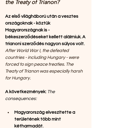
the Treaty of Trianon?
Az első világháború után a vesztes 
országoknak - köztük 
Magyarországnak is -
békeszerződéseket kellett aláírniuk. A 
trianoni szerződés nagyon súlyos volt.
After World War I, the defeated 
countries - including Hungary - were 
forced to sign peace treaties. The 
Treaty of Trianon was especially harsh 
for Hungary.
A következmények: 
The 
consequences:
Magyarország elveszítette a 
területének több mint 
kétharmadát.