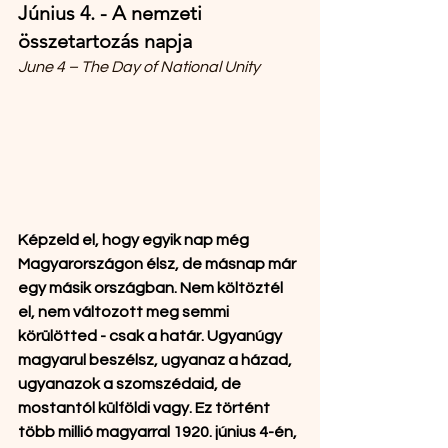
Június 4. - A nemzeti 
összetartozás napja
June 4 – The Day of National Unity
Képzeld el, hogy egyik nap még 
Magyarországon élsz, de másnap már 
egy másik országban. Nem költöztél 
el, nem változott meg semmi 
körülötted - csak a határ. Ugyanúgy 
magyarul beszélsz, ugyanaz a házad, 
ugyanazok a szomszédaid, de 
mostantól külföldi vagy. Ez történt 
több millió magyarral 1920. június 4-én, 