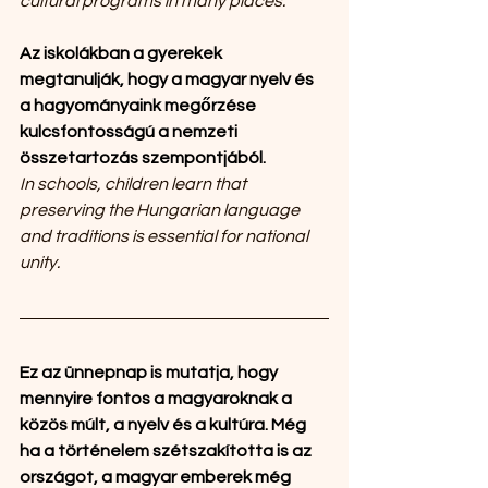
cultural programs in many places.
Az iskolákban a gyerekek 
megtanulják, hogy a magyar nyelv és 
a hagyományaink megőrzése 
kulcsfontosságú a nemzeti 
összetartozás szempontjából.
In schools, children learn that 
preserving the Hungarian language 
and traditions is essential for national 
unity.
Ez az ünnepnap is mutatja, hogy 
mennyire fontos a magyaroknak a 
közös múlt, a nyelv és a kultúra. Még 
ha a történelem szétszakította is az 
országot, a magyar emberek még 