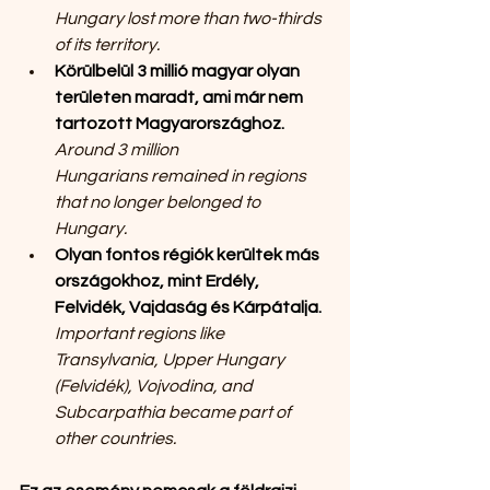
Hungary lost more than two-thirds 
of its territory.
Körülbelül 3 millió magyar olyan 
területen maradt, ami már nem 
tartozott Magyarországhoz. 
Around 3 million 
Hungarians remained in regions 
that no longer belonged to 
Hungary.
Olyan fontos régiók kerültek más 
országokhoz, mint Erdély, 
Felvidék, Vajdaság és Kárpátalja.
Important regions like 
Transylvania, Upper Hungary 
(Felvidék), Vojvodina, and 
Subcarpathia became part of 
other countries.