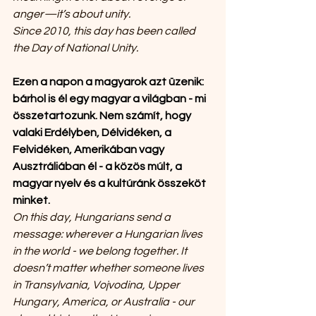
anger—it’s about unity.
Since 2010, this day has been called 
the Day of National Unity.
Ezen a napon a magyarok azt üzenik: 
bárhol is él egy magyar a világban - mi 
összetartozunk. Nem számít, hogy 
valaki Erdélyben, Délvidéken, a 
Felvidéken, Amerikában vagy 
Ausztráliában él - a közös múlt, a 
magyar nyelv és a kultúránk összeköt 
minket.
On this day, Hungarians send a 
message: wherever a Hungarian lives 
in the world - we belong together. It 
doesn’t matter whether someone lives 
in Transylvania, Vojvodina, Upper 
Hungary, America, or Australia - our 