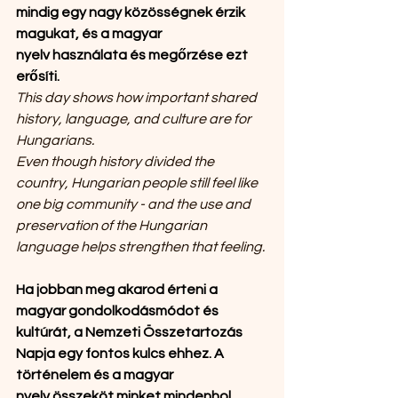
mindig egy nagy közösségnek érzik 
magukat, és a magyar 
nyelv használata és megőrzése ezt 
erősíti.
This day shows how important shared 
history, language, and culture are for 
Hungarians.
Even though history divided the 
country, Hungarian people still feel like 
one big community - and the use and 
preservation of the Hungarian 
language helps strengthen that feeling.
Ha jobban meg akarod érteni a 
magyar gondolkodásmódot és 
kultúrát, a Nemzeti Összetartozás 
Napja egy fontos kulcs ehhez. A 
történelem és a magyar 
nyelv összeköt minket mindenhol, 