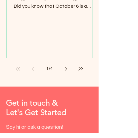
Did you know that October 6 is a
national day of mourning in Hungary?
1
/
4
Get in touch &
Let's Get Started
Say hi or ask a question!